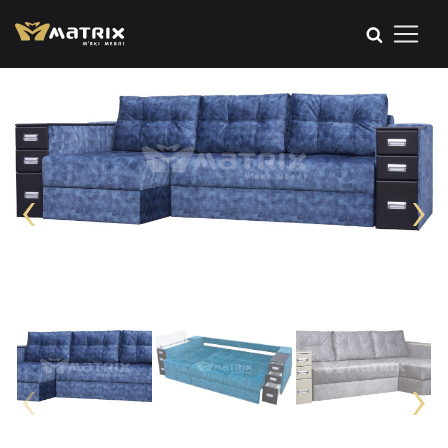
‹
›
‹
›