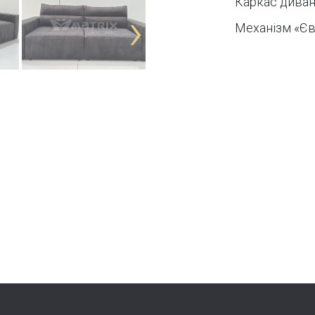
Каркас дива
›
Механізм «Єв