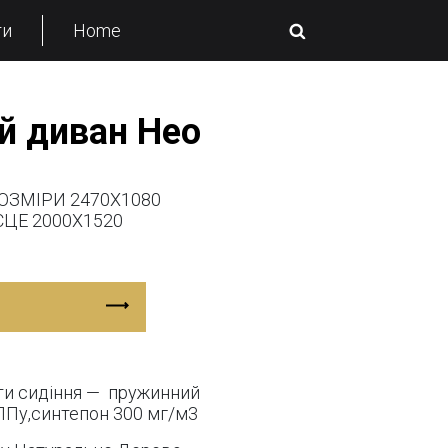
ти
Home
й диван Нео
ОЗМІРИ 2470Х1080
ЦЕ 2000Х1520
ти сидіння — пружинний
ППу,синтепон 300 мг/м3