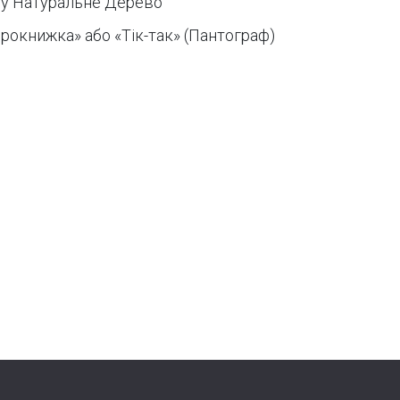
ну Натуральне Дерево
рокнижка» або «Тік-так» (Пантограф)