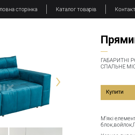
ловна сторінка
Каталог товарів
Контак
Прями
ГАБАРИТНІ Р
СПАЛЬНЕ МІС
›
Купити
М’які елемен
блок,войлок,