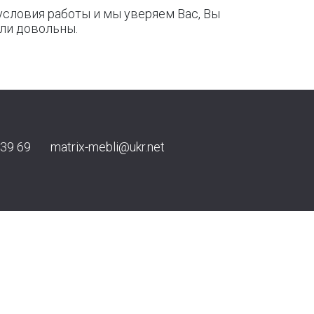
условия работы и мы уверяем Вас, Вы
ыли довольны.
 39 69
matrix-mebli@ukr.net